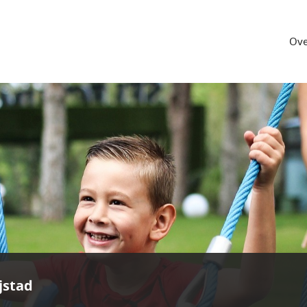
Ove
jstad