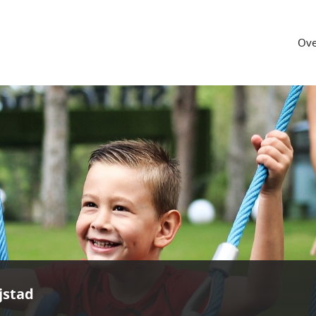
Ove
jstad